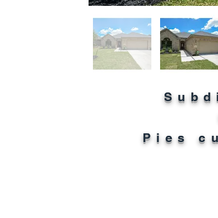
Subd
Pies c